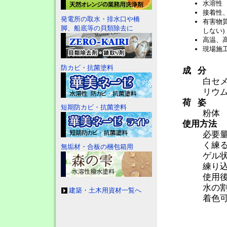
水溶性
接着性
発電所の取水・排水口や橋
有害物
脚、船底等の貝類除去に
しない)
高温、
現場施
防カビ・抗菌塗料
成分
白セ
リウ
荷姿
短期防カビ・抗菌塗料
粉体 
使用方法
必要量
く練
無垢材・合板の梱包箱用
ゲル
練り
使用
水の
建築・土木用資材一覧へ
着色