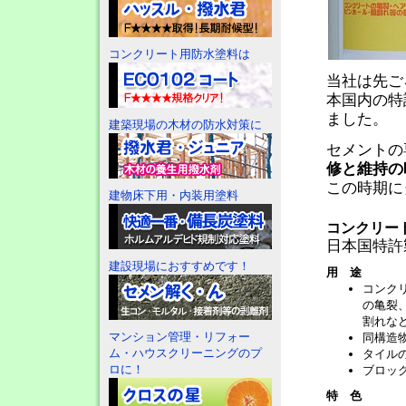
コンクリート用防水塗料は
当社は先ご
本国内の特
ました。
建築現場の木材の防水対策に
セメントの
修と維持の
この時期に
建物床下用・内装用塗料
コンクリー
日本国特許
建設現場におすすめです！
用途
コンク
の亀裂
割れな
マンション管理・リフォー
同構造
ム・ハウスクリーニングのプ
タイル
ロに！
ブロッ
特色