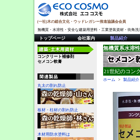
(一社)木の総合文化・ウッドレガシー推進協議会会員
無機質・水溶性・安全な建築用塗料・工業塗装資材・街角洗
トップページ
会社案内
製品紹介
無機質系水溶
コンクリート補修剤
セメコン軟膏
21世紀のコン
ホーム
>
製品紹介
丸太の割れ防止
板材・柱材の割れ防止
木材用防水塗料は